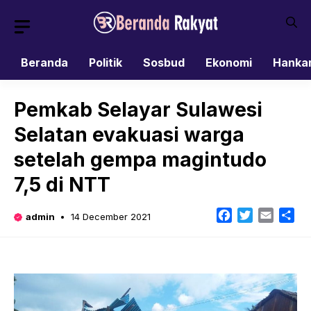
Skip
to
content
Beranda
Politik
Sosbud
Ekonomi
Hanka
Pemkab Selayar Sulawesi
Selatan evakuasi warga
setelah gempa magintudo
7,5 di NTT
Facebook
Twitter
Email
Sh
admin
14 December 2021