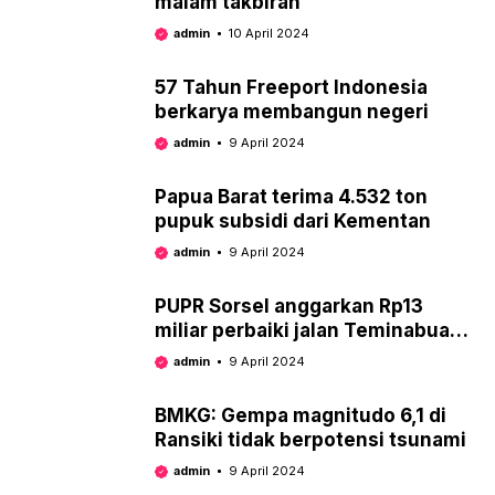
malam takbiran
admin
10 April 2024
57 Tahun Freeport Indonesia
berkarya membangun negeri
admin
9 April 2024
Papua Barat terima 4.532 ton
pupuk subsidi dari Kementan
admin
9 April 2024
PUPR Sorsel anggarkan Rp13
miliar perbaiki jalan Teminabuan-
kantor bupati
admin
9 April 2024
BMKG: Gempa magnitudo 6,1 di
Ransiki tidak berpotensi tsunami
admin
9 April 2024