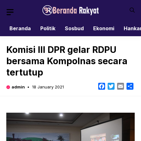
Skip
to
content
Beranda
Politik
Sosbud
Ekonomi
Hanka
Komisi III DPR gelar RDPU
bersama Kompolnas secara
tertutup
Facebook
Twitter
Email
Sh
admin
18 January 2021