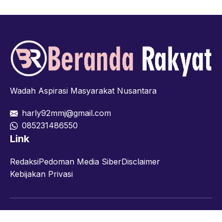
Wadah Aspirasi Masyarakat Nusantara
harly92mmj@gmail.com
085231486550
Link
Redaksi
Pedoman Media Siber
Disclaimer
Kebijakan Privasi
Facebook
Twitter
YouTube
© 2026 berandarakyat.com