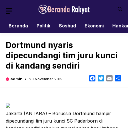
Skip
to
content
Beranda
Politik
Sosbud
Ekonomi
Hanka
Dortmund nyaris
dipecundangi tim juru kunci
di kandang sendiri
Facebook
Twitter
Email
Sh
admin
23 November 2019
Jakarta (ANTARA) – Borussia Dortmund hampir
dipecundangi tim juru kunci SC Paderborn di