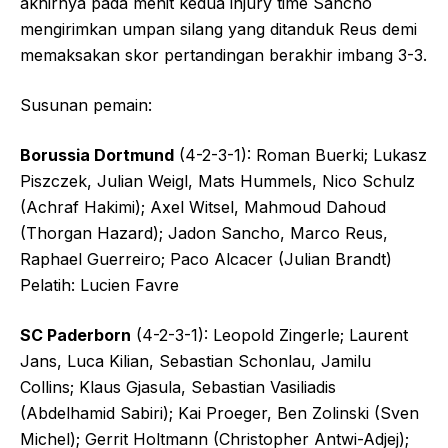
akhirnya pada menit kedua injury time Sancho
mengirimkan umpan silang yang ditanduk Reus demi
memaksakan skor pertandingan berakhir imbang 3-3.
Susunan pemain:
Borussia Dortmund
(4-2-3-1): Roman Buerki; Lukasz
Piszczek, Julian Weigl, Mats Hummels, Nico Schulz
(Achraf Hakimi); Axel Witsel, Mahmoud Dahoud
(Thorgan Hazard); Jadon Sancho, Marco Reus,
Raphael Guerreiro; Paco Alcacer (Julian Brandt)
Pelatih: Lucien Favre
SC Paderborn
(4-2-3-1): Leopold Zingerle; Laurent
Jans, Luca Kilian, Sebastian Schonlau, Jamilu
Collins; Klaus Gjasula, Sebastian Vasiliadis
(Abdelhamid Sabiri); Kai Proeger, Ben Zolinski (Sven
Michel); Gerrit Holtmann (Christopher Antwi-Adjej);