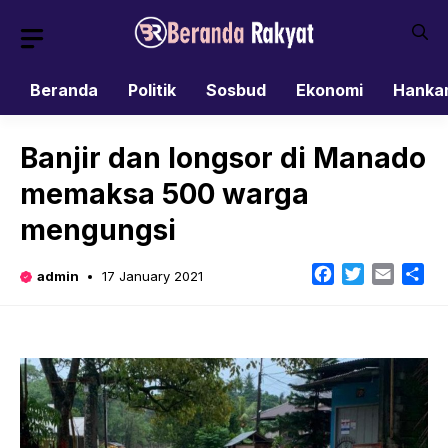
Skip
to
content
Beranda
Politik
Sosbud
Ekonomi
Hanka
Banjir dan longsor di Manado
memaksa 500 warga
mengungsi
Facebook
Twitter
Email
Sh
admin
17 January 2021