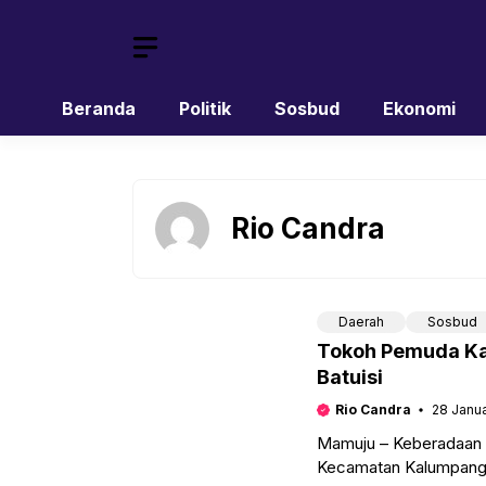
Skip
to
content
Beranda
Politik
Sosbud
Ekonomi
Rio Candra
Daerah
Sosbud
Tokoh Pemuda Ka
Batuisi
Rio Candra
28 Janu
Mamuju – Keberadaan t
Kecamatan Kalumpang,