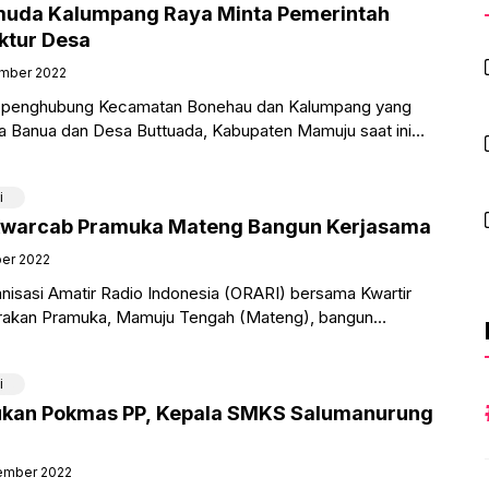
emuda Kalumpang Raya Minta Pemerintah
uktur Desa
mber 2022
an penghubung Kecamatan Bonehau dan Kalumpang yang
a Banua dan Desa Buttuada, Kabupaten Mamuju saat ini
. Jalan
i
warcab Pramuka Mateng Bangun Kerjasama
ber 2022
isasi Amatir Radio Indonesia (ORARI) bersama Kwartir
akan Pramuka, Mamuju Tengah (Mateng), bangun
 the air, Jambore On
i
ukan Pokmas PP, Kepala SMKS Salumanurung
ember 2022