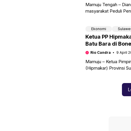
Mamuju Tengah – Dian
masyarakat Peduli Pe
sekolah, kepala Seko
Ekonomi
Sulawe
Ketua PP Hipmak
Batu Bara di Bon
Rio Candra
9 April 
Mamuju – Ketua Pimpi
(Hipmakar) Provinsi S
reklamasi tambang Bat
L