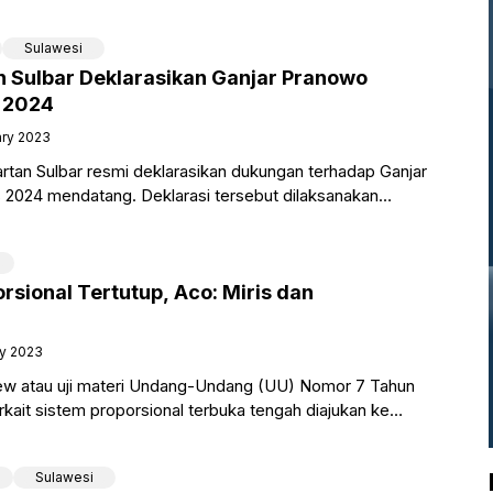
 permasalahan karena diduga beroperasi
Sulawesi
n Sulbar Deklarasikan Ganjar Pranowo
n 2024
ary 2023
rtan Sulbar resmi deklarasikan dukungan terhadap Ganjar
 2024 mendatang. Deklarasi tersebut dilaksanakan
i Ulang Tahun (HUT) Ketua
rsional Tertutup, Aco: Miris dan
ry 2023
iew atau uji materi Undang-Undang (UU) Nomor 7 Tahun
rkait sistem proporsional terbuka tengah diajukan ke
(MK).
Sulawesi