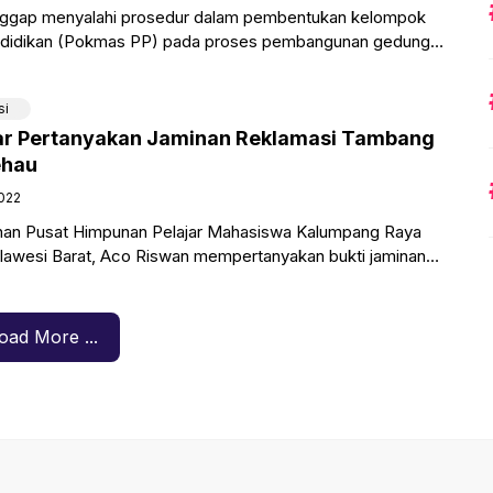
ggap menyalahi prosedur dalam pembentukan kelompok
ndidikan (Pokmas PP) pada proses pembangunan gedung
lah Menengah Kejuruan Swasta (SMKS)
si
ar Pertanyakan Jaminan Reklamasi Tambang
ehau
2022
nan Pusat Himpunan Pelajar Mahasiswa Kalumpang Raya
ulawesi Barat, Aco Riswan mempertanyakan bukti jaminan
u Bara yang digarap
oad More ...