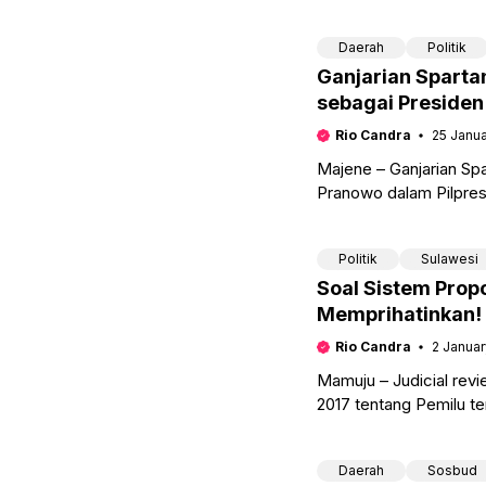
emas tersebut menjadi
Daerah
Politik
Ganjarian Sparta
sebagai Preside
Rio Candra
25 Janu
Majene – Ganjarian Spa
Pranowo dalam Pilpres
bertepatan dengan Har
Politik
Sulawesi
Soal Sistem Propo
Memprihatinkan!
Rio Candra
2 Janua
Mamuju – Judicial rev
2017 tentang Pemilu te
Mahkamah Konstitusi 
Daerah
Sosbud