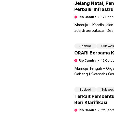
Jelang Natal, P
Perbaiki Infrastr
Rio Candra
17 Dece
Mamuju – Kondisi jal
ada di perbatasan Des
sangat memprihatinkan
Sosbud
Sulawes
ORARI Bersama K
Rio Candra
15 Octo
Mamuju Tengah – Organ
Cabang (Kwarcab) Ger
kerjasama. Jambore On
Sosbud
Sulawes
Terkait Pembent
Beri Klarifikasi
Rio Candra
22 Sept