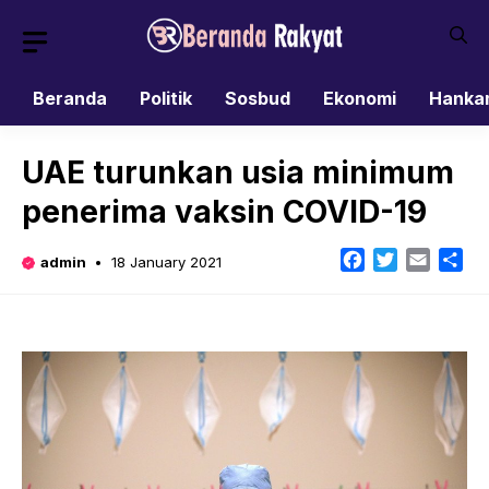
Skip
to
content
Beranda
Politik
Sosbud
Ekonomi
Hanka
UAE turunkan usia minimum
penerima vaksin COVID-19
Facebook
Twitter
Email
Sh
admin
18 January 2021