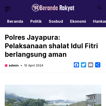
Skip
to
content
Beranda
Politik
Sosbud
Ekonomi
Hanka
Polres Jayapura:
Pelaksanaan shalat Idul Fitri
berlangsung aman
Facebook
Twitter
Email
Sh
admin
10 April 2024