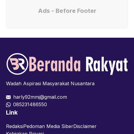
Ads - Before Footer
Wadah Aspirasi Masyarakat Nusantara
harly92mmj@gmail.com
085231486550
Link
Redaksi
Pedoman Media Siber
Disclaimer
Kebijakan Privasi