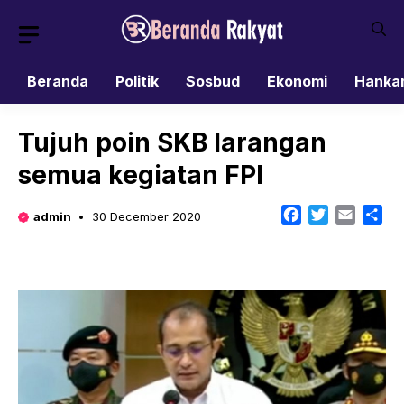
Skip
to
content
Beranda
Politik
Sosbud
Ekonomi
Hanka
Tujuh poin SKB larangan
semua kegiatan FPI
Facebook
Twitter
Email
Sh
admin
30 December 2020