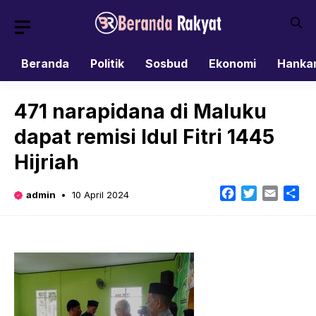
Skip
to
content
Beranda
Politik
Sosbud
Ekonomi
Hanka
471 narapidana di Maluku
dapat remisi Idul Fitri 1445
Hijriah
Facebook
Twitter
Email
Sh
admin
10 April 2024