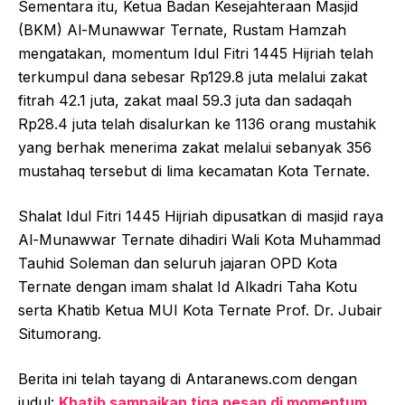
Sementara itu, Ketua Badan Kesejahteraan Masjid
(BKM) Al-Munawwar Ternate, Rustam Hamzah
mengatakan, momentum Idul Fitri 1445 Hijriah telah
terkumpul dana sebesar Rp129.8 juta melalui zakat
fitrah 42.1 juta, zakat maal 59.3 juta dan sadaqah
Rp28.4 juta telah disalurkan ke 1136 orang mustahik
yang berhak menerima zakat melalui sebanyak 356
mustahaq tersebut di lima kecamatan Kota Ternate.
Shalat Idul Fitri 1445 Hijriah dipusatkan di masjid raya
Al-Munawwar Ternate dihadiri Wali Kota Muhammad
Tauhid Soleman dan seluruh jajaran OPD Kota
Ternate dengan imam shalat Id Alkadri Taha Kotu
serta Khatib Ketua MUI Kota Ternate Prof. Dr. Jubair
Situmorang.
Berita ini telah tayang di Antaranews.com dengan
judul:
Khatib sampaikan tiga pesan di momentum