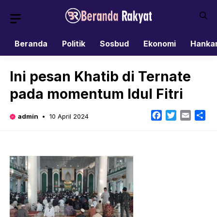
Skip
to
content
Beranda
Politik
Sosbud
Ekonomi
Hanka
Ini pesan Khatib di Ternate
pada momentum Idul Fitri
Facebook
Twitter
Email
Sh
admin
10 April 2024