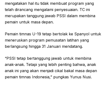
mengatakan hal itu tidak membuat program yang
telah dirancang mengalami penyesuaian. TC ini
merupakan tanggung jawab PSSI dalam membina
pemain untuk masa depan.
Pemain timnas U-19 tetap bertolak ke Spanyol untuk
meneruskan program pemusatan latihan yang
berlangsung hingga 31 Januari mendatang.
“PSSI tetap bertanggung jawab untuk membina
anak-anak. Tetapi yang lebih penting bahwa, anak
anak ini yang akan menjadi cikal bakal masa depan
pemain timnas Indonesia,” pungkas Yunus Nusi.