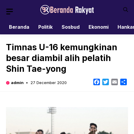
Skip
to
content
Beranda
Politik
Sosbud
Ekonomi
Hanka
Timnas U-16 kemungkinan
besar diambil alih pelatih
Shin Tae-yong
Facebook
Twitter
Email
Sh
admin
27 December 2020