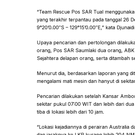
“Team Rescue Pos SAR Tual menggunakan 
yang terakhir terpantau pada tanggal 26 D
9°20’0.00″S – 129°15’0.00″E,” kata Djunaid
Upaya pencarian dan pertolongan dilakuk
orang, Pos SAR Saumlaki dua orang, AB
Sejahtera delapan orang, serta ditambah 
Menurut dia, berdasarkan laporan yang d
mengalami mati mesin dan hanyut di sekitar
Pencarian dilakukan setelah Kansar Ambo
sekitar pukul 07:00 WIT dan lebih dari du
tiba di lokasi lebih dari 10 jam.
“Lokasi kejadiannya di perairan Australia 
dan jaraknya ke LKP kurang lebih 204 NM