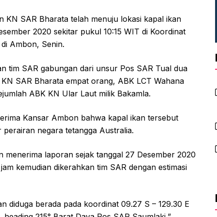
KN SAR Bharata telah menuju lokasi kapal ikan
esember 2020 sekitar pukul 10:15 WIT di Koordinat
i di Ambon, Senin.
an tim SAR gabungan dari unsur Pos SAR Tual dua
K KN SAR Bharata empat orang, ABK LCT Wahana
sejumlah ABK KN Ular Laut milik Bakamla.
iterima Kansar Ambon bahwa kapal ikan tersebut
 perairan negara tetangga Australia.
n menerima laporan sejak tanggal 27 Desember 2020
a jam kemudian dikerahkan tim SAR dengan estimasi
dan diduga berada pada koordinat 09.27 S – 129.30 E
, heading 215° Barat Daya Pos SAR Saumlaki,”