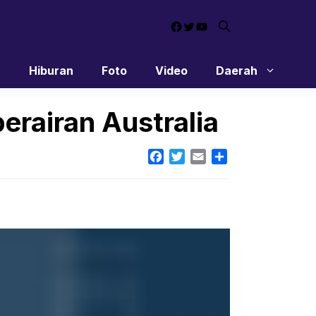
Facebook
Twitter
YouTube
n
Hiburan
Foto
Video
Daerah
erairan Australia
Facebook
Twitter
Email
Share