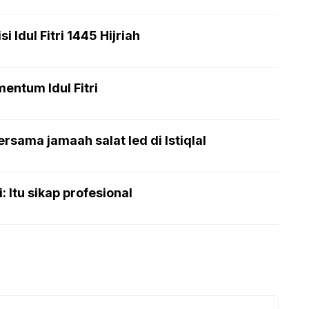
 Idul Fitri 1445 Hijriah
entum Idul Fitri
rsama jamaah salat Ied di Istiqlal
 Itu sikap profesional