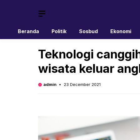
Skip
to
content
Beranda
Politik
Sosbud
Ekonomi
Teknologi canggi
wisata keluar an
admin
23 December 2021