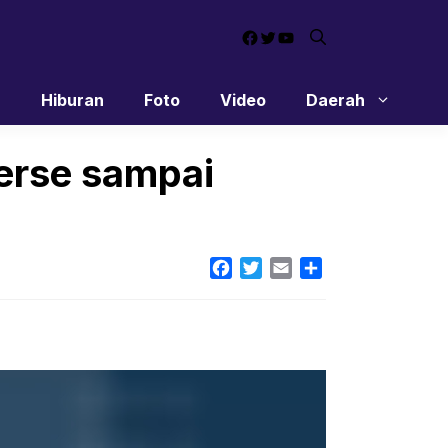
Facebook
Twitter
YouTube
n
Hiburan
Foto
Video
Daerah
erse sampai
Facebook
Twitter
Email
Share