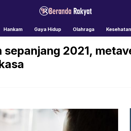
Hankam
Gaya Hidup
Olahraga
Kesehata
h sepanjang 2021, metav
gkasa