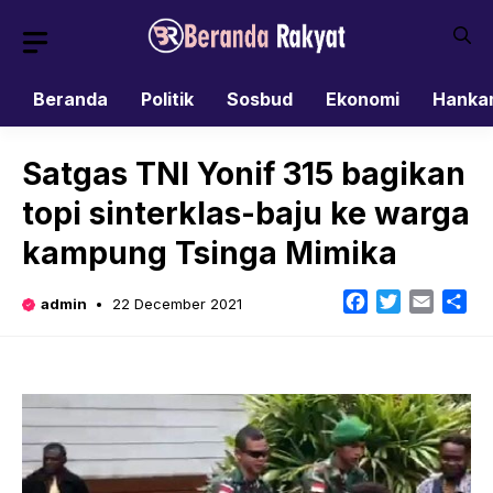
Skip
to
content
Beranda
Politik
Sosbud
Ekonomi
Hanka
Satgas TNI Yonif 315 bagikan
topi sinterklas-baju ke warga
kampung Tsinga Mimika
Facebook
Twitter
Email
Sh
admin
22 December 2021