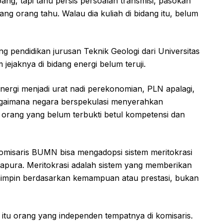
ang, tapi tahu persis persoalan transmisi, pasokan
rang orang tahu. Walau dia kuliah di bidang itu, belum
g pendidikan jurusan Teknik Geologi dari Universitas
 jejaknya di bidang energi belum teruji.
energi menjadi urat nadi perekonomian, PLN apalagi,
i bagaimana negara berspekulasi menyerahkan
p orang yang belum terbukti betul kompetensi dan
komisaris BUMN bisa mengadopsi sistem meritokrasi
gapura. Meritokrasi adalah sistem yang memberikan
mpin berdasarkan kemampuan atau prestasi, bukan
, itu orang yang independen tempatnya di komisaris.