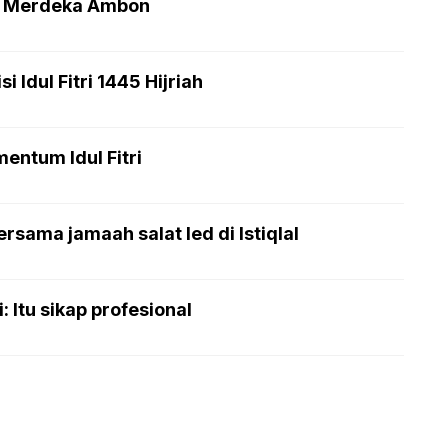
an Merdeka Ambon
 Idul Fitri 1445 Hijriah
entum Idul Fitri
rsama jamaah salat Ied di Istiqlal
 Itu sikap profesional