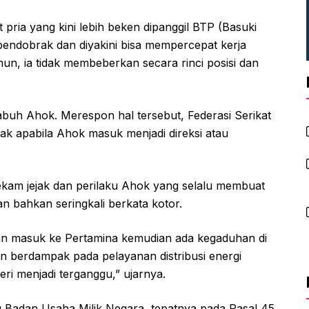
ria yang kini lebih beken dipanggil BTP (Basuki
pendobrak dan diyakini bisa mempercepat kerja
, ia tidak membeberkan secara rinci posisi dan
abuh Ahok. Merespon hal tersebut, Federasi Serikat
k apabila Ahok masuk menjadi direksi atau
ekam jejak dan perilaku Ahok yang selalu membuat
 bahkan seringkali berkata kotor.
an masuk ke Pertamina kemudian ada kegaduhan di
an berdampak pada pelayanan distribusi energi
ri menjadi terganggu,” ujarnya.
 Badan Usaha Milik Negara, tepatnya pada Pasal 45