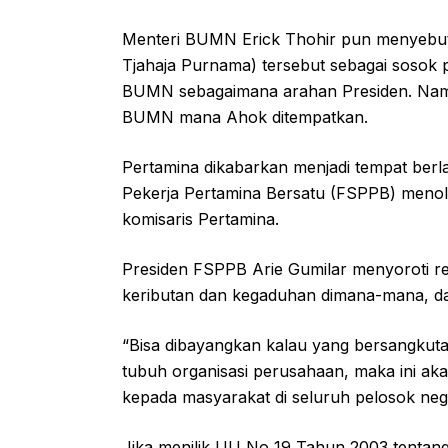
Menteri BUMN Erick Thohir pun menyebut p
Tjahaja Purnama) tersebut sebagai sosok 
BUMN sebagaimana arahan Presiden. Namun
BUMN mana Ahok ditempatkan.
Pertamina dikabarkan menjadi tempat berl
Pekerja Pertamina Bersatu (FSPPB) menola
komisaris Pertamina.
Presiden FSPPB Arie Gumilar menyoroti r
keributan dan kegaduhan dimana-mana, dan
“Bisa dibayangkan kalau yang bersangkut
tubuh organisasi perusahaan, maka ini ak
kepada masyarakat di seluruh pelosok nege
Jika menilik UU No 19 Tahun 2003 tentang