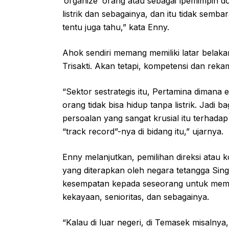
‘organize’ orang atau sebagai lpemimpin do
listrik dan sebagainya, dan itu tidak semba
tentu juga tahu,” kata Enny.
Ahok sendiri memang memiliki latar belakan
Trisakti. Akan tetapi, kompetensi dan rekam
“Sektor sestrategis itu, Pertamina dimana 
orang tidak bisa hidup tanpa listrik. Jad
persoalan yang sangat krusial itu terhada
“track record”-nya di bidang itu,” ujarnya.
Enny melanjutkan, pemilihan direksi atau 
yang diterapkan oleh negara tetangga Sin
kesempatan kepada seseorang untuk memi
kekayaan, senioritas, dan sebagainya.
“Kalau di luar negeri, di Temasek misalnya