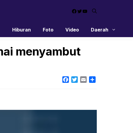
Facebook
Twitter
YouTube
n
Hiburan
Foto
Video
Daerah
amai menyambut
Facebook
Twitter
Email
Share