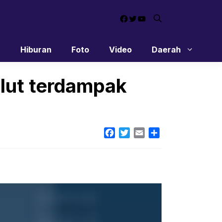
Facebook
Twitter
YouTube
n
Hiburan
Foto
Video
Daerah
lut terdampak
Facebook
Twitter
Email
Share