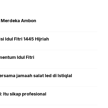
an Merdeka Ambon
 Idul Fitri 1445 Hijriah
entum Idul Fitri
rsama jamaah salat Ied di Istiqlal
 Itu sikap profesional