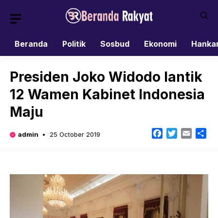
Skip
to
content
Beranda
Politik
Sosbud
Ekonomi
Hanka
Presiden Joko Widodo lantik
12 Wamen Kabinet Indonesia
Maju
Facebook
Twitter
Email
Sh
admin
25 October 2019