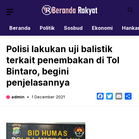
Skip
to
content
Beranda
Politik
Sosbud
Ekonomi
Hanka
Polisi lakukan uji balistik
terkait penembakan di Tol
Bintaro, begini
penjelasannya
Facebook
Twitter
Email
Sh
admin
1 December 2021