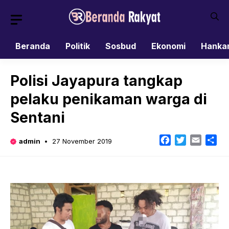
Skip
to
content
Beranda
Politik
Sosbud
Ekonomi
Hanka
Polisi Jayapura tangkap
pelaku penikaman warga di
Sentani
Facebook
Twitter
Email
Sh
admin
27 November 2019