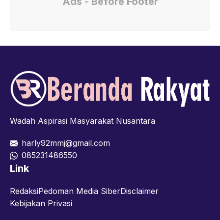
Ads - Before Footer
Wadah Aspirasi Masyarakat Nusantara
harly92mmj@gmail.com
085231486550
Link
Redaksi
Pedoman Media Siber
Disclaimer
Kebijakan Privasi