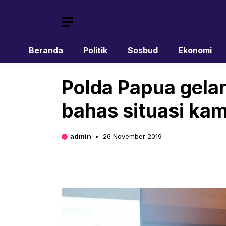
Skip
to
content
Beranda
Politik
Sosbud
Ekonomi
Polda Papua gela
bahas situasi ka
admin
26 November 2019