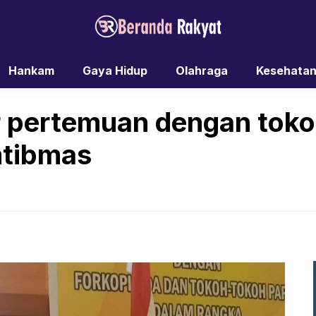
Hankam
Gaya Hidup
Olahraga
Kesehata
r pertemuan dengan tok
mtibmas