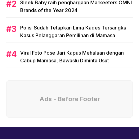
Komisi 1 DPRD Sulbar Rakor Bahas Pelayanan
Kenaikan Pangkat PNS
Arsal Aras Ingatkan Bahaya El-Nino
Bupati Perpanjang SK 361 PPPK Mateng
Popular Post
Komisi 1 Setujui Andika Perkasa jadi Panglima
TNI
Sleek Baby raih penghargaan Markeeters OMNI
Brands of the Year 2024