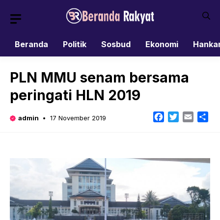
Skip
to
content
Beranda
Politik
Sosbud
Ekonomi
Hanka
PLN MMU senam bersama
peringati HLN 2019
Facebook
Twitter
Email
Sh
admin
17 November 2019