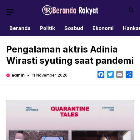
Skip
to
content
Beranda
Politik
Sosbud
Ekonomi
Hanka
Pengalaman aktris Adinia
Wirasti syuting saat pandemi
Facebook
Twitter
Email
Sh
admin
11 November 2020