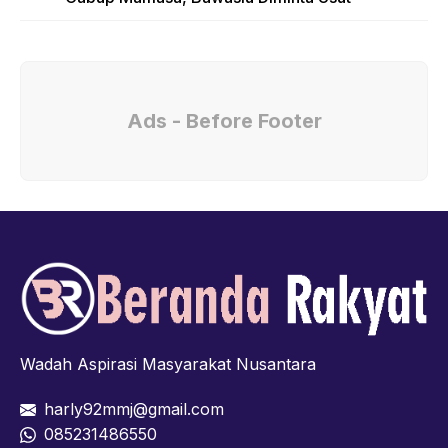
Ads - Before Footer
Wadah Aspirasi Masyarakat Nusantara
harly92mmj@gmail.com
085231486550