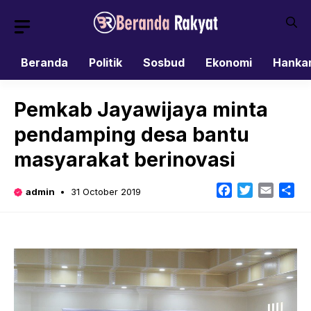
Skip
to
content
Beranda
Politik
Sosbud
Ekonomi
Hanka
Pemkab Jayawijaya minta
pendamping desa bantu
masyarakat berinovasi
Facebook
Twitter
Email
Sh
admin
31 October 2019