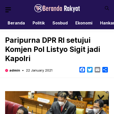
Skip
to
content
Beranda
Politik
Sosbud
Ekonomi
Hanka
Paripurna DPR RI setujui
Komjen Pol Listyo Sigit jadi
Kapolri
Facebook
Twitter
Email
Sh
admin
22 January 2021