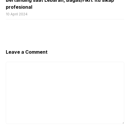
Bertanding saat Lebaran, Bagas/Fikri: Itu sikap
profesional
10 April 2024
Leave a Comment
Comment