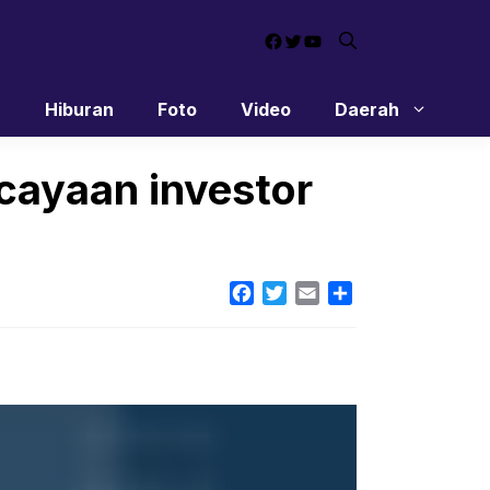
Facebook
Twitter
YouTube
n
Hiburan
Foto
Video
Daerah
rcayaan investor
Facebook
Twitter
Email
Share