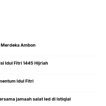
an Merdeka Ambon
 Idul Fitri 1445 Hijriah
entum Idul Fitri
rsama jamaah salat Ied di Istiqlal