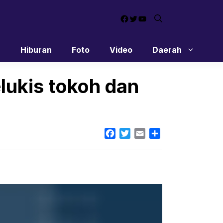
Facebook
Twitter
YouTube
n
Hiburan
Foto
Video
Daerah
lukis tokoh dan
Facebook
Twitter
Email
Share