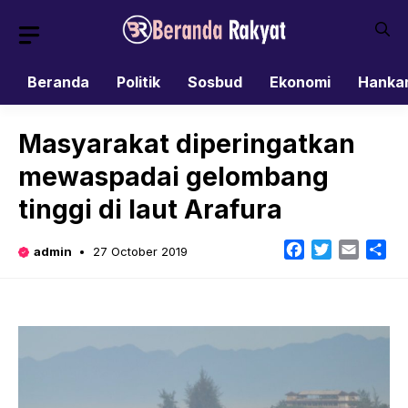
Skip
to
content
Beranda
Politik
Sosbud
Ekonomi
Hanka
Masyarakat diperingatkan
mewaspadai gelombang
tinggi di laut Arafura
Facebook
Twitter
Email
Sh
admin
27 October 2019