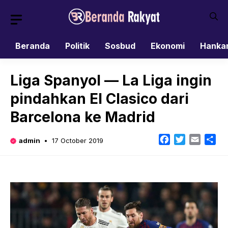
Skip
to
content
Beranda
Politik
Sosbud
Ekonomi
Hanka
Liga Spanyol — La Liga ingin
pindahkan El Clasico dari
Barcelona ke Madrid
Facebook
Twitter
Email
Sh
admin
17 October 2019