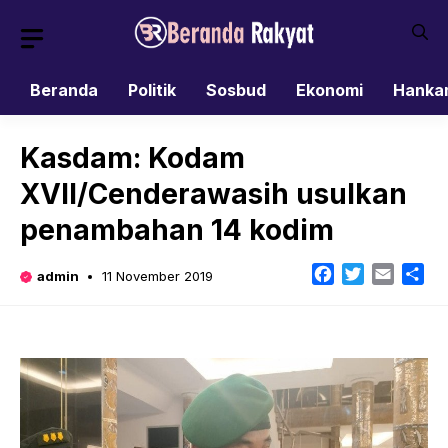
Skip
to
content
Beranda
Politik
Sosbud
Ekonomi
Hanka
Kasdam: Kodam
XVII/Cenderawasih usulkan
penambahan 14 kodim
Facebook
Twitter
Email
Sh
admin
11 November 2019