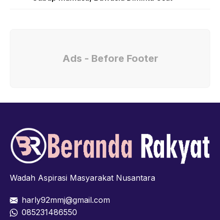
Ads - Before Footer
Wadah Aspirasi Masyarakat Nusantara
harly92mmj@gmail.com
085231486550