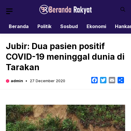
Skip
to
content
Beranda
Politik
Sosbud
Ekonomi
Hanka
Jubir: Dua pasien positif
COVID-19 meninggal dunia di
Tarakan
Facebook
Twitter
Email
Sh
admin
27 December 2020