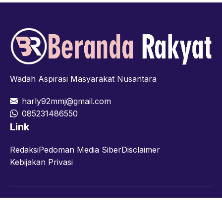
Wadah Aspirasi Masyarakat Nusantara
harly92mmj@gmail.com
085231486550
Link
Redaksi
Pedoman Media Siber
Disclaimer
Kebijakan Privasi
Facebook
Twitter
YouTube
© 2026 berandarakyat.com