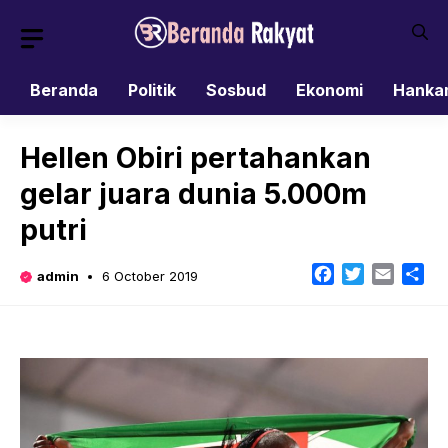
Skip
to
content
Beranda
Politik
Sosbud
Ekonomi
Hanka
Hellen Obiri pertahankan
gelar juara dunia 5.000m
putri
Facebook
Twitter
Email
Sh
admin
6 October 2019