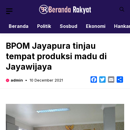
Skip
to
content
Beranda
Politik
Sosbud
Ekonomi
Hanka
BPOM Jayapura tinjau
tempat produksi madu di
Jayawijaya
Facebook
Twitter
Email
Sh
admin
10 December 2021