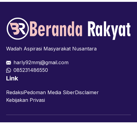
Wadah Aspirasi Masyarakat Nusantara
harly92mmj@gmail.com
085231486550
Link
Redaksi
Pedoman Media Siber
Disclaimer
Kebijakan Privasi
Facebook
Twitter
YouTube
© 2026 berandarakyat.com