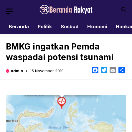
Skip
to
content
Beranda
Politik
Sosbud
Ekonomi
Hanka
BMKG ingatkan Pemda
waspadai potensi tsunami
Facebook
Twitter
Email
Sh
admin
15 November 2019