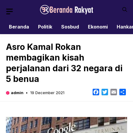
Skip
to
content
Beranda
Politik
Sosbud
Ekonomi
Hanka
Asro Kamal Rokan
membagikan kisah
perjalanan dari 32 negara di
5 benua
Facebook
Twitter
Email
Sh
admin
19 December 2021