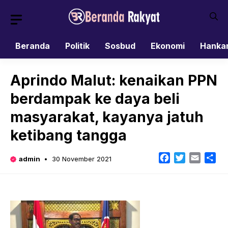
Skip
to
content
Beranda
Politik
Sosbud
Ekonomi
Hanka
Aprindo Malut: kenaikan PPN
berdampak ke daya beli
masyarakat, kayanya jatuh
ketibang tangga
Facebook
Twitter
Email
Sh
admin
30 November 2021