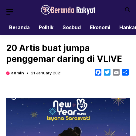
Skip
to
content
Beranda
Politik
Sosbud
Ekonomi
Hanka
20 Artis buat jumpa
penggemar daring di VLIVE
Facebook
Twitter
Email
Sh
admin
21 January 2021