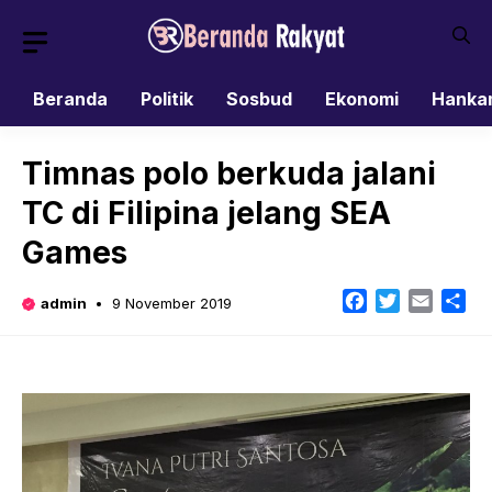
Skip
to
content
Beranda
Politik
Sosbud
Ekonomi
Hanka
Timnas polo berkuda jalani
TC di Filipina jelang SEA
Games
Facebook
Twitter
Email
Sh
admin
9 November 2019