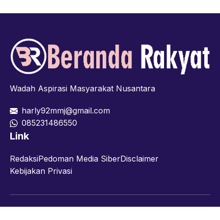
Wadah Aspirasi Masyarakat Nusantara
harly92mmj@gmail.com
085231486550
Link
Redaksi
Pedoman Media Siber
Disclaimer
Kebijakan Privasi
Facebook
Twitter
YouTube
© 2026 berandarakyat.com