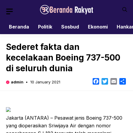
Skip
to
content
Beranda
Politik
Sosbud
Ekonomi
Hanka
Sederet fakta dan
kecelakaan Boeing 737-500
di seluruh dunia
Facebook
Twitter
Email
Sh
admin
10 January 2021
Jakarta (ANTARA) – Pesawat jenis Boeing 737-500
yang dioperasikan Sriwijaya Air dengan nomor