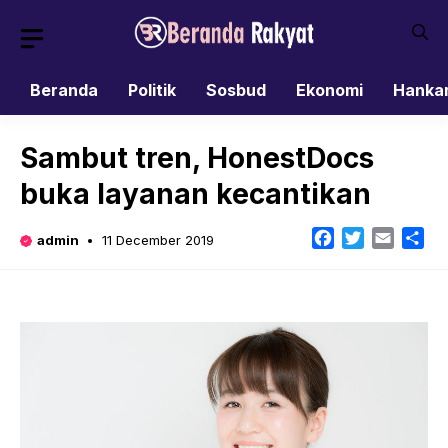
Skip
to
content
Beranda
Politik
Sosbud
Ekonomi
Hanka
Sambut tren, HonestDocs
buka layanan kecantikan
Facebook
Twitter
Email
Sh
admin
11 December 2019