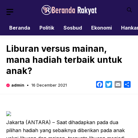
Skip
to
content
Beranda
Politik
Sosbud
Ekonomi
Hanka
Liburan versus mainan,
mana hadiah terbaik untuk
anak?
Facebook
Twitter
Email
Sh
admin
16 December 2021
Jakarta (ANTARA) – Saat dihadapkan pada dua
pilihan hadiah yang sebaiknya diberikan pada anak