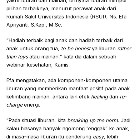
yakni liburan dan mainan, ternyata liburan menjadi
pilihan terbaiknya, menurut perawat anak dari
Rumah Sakit Universitas Indonesia (RSUI), Ns. Efa
Apriyanti, S.Kep., M.Sc.
“Hadiah terbaik bagi anak dan hadiah terbaik dari
anak untuk orang tua,
to be honest
ya liburan
rather
than toys
atau mainan,” kata dia dalam sebuah
webinar kesehatan, Kamis.
Efa mengatakan, ada komponen-komponen utama
liburan yang memberikan manfaat positif pada anak
ketimbang mainan, antara lain efek
healing
dan
re-
charge
energi.
“Pada situasi liburan, kita
breaking up the norm
. Jadi
kalau biasanya banyak ngomong “enggak” ke anak,
di masa-masa liburan itu cenderung
easy
, lebih