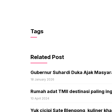
Tags
Related Post
Gubernur Suhardi Duka Ajak Masyarak
18 January 2026
Rumah adat TMII destinasi paling in
10 April 2024
Yuk cicipi Sate Blengong, kuliner kh