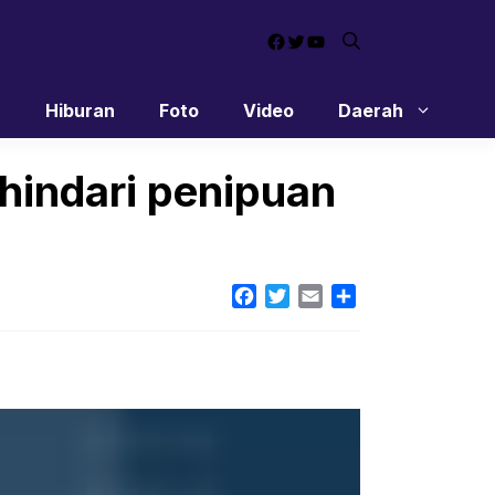
Facebook
Twitter
YouTube
n
Hiburan
Foto
Video
Daerah
 hindari penipuan
Facebook
Twitter
Email
Share