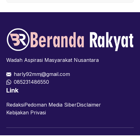
Wadah Aspirasi Masyarakat Nusantara
harly92mmj@gmail.com
085231486550
Link
Redaksi
Pedoman Media Siber
Disclaimer
Kebijakan Privasi
Facebook
Twitter
YouTube
© 2026 berandarakyat.com