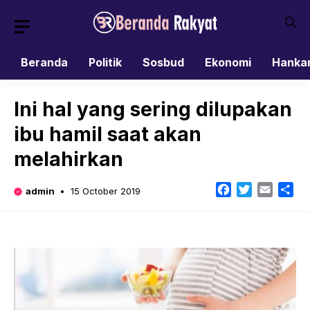
Skip
to
content
Beranda
Politik
Sosbud
Ekonomi
Hanka
Ini hal yang sering dilupakan
ibu hamil saat akan
melahirkan
Facebook
Twitter
Email
Sh
admin
15 October 2019