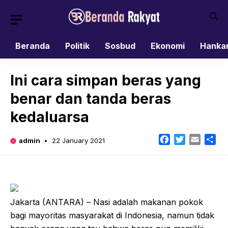
Skip
to
content
Beranda
Politik
Sosbud
Ekonomi
Hanka
Ini cara simpan beras yang
benar dan tanda beras
kedaluarsa
Facebook
Twitter
Email
Sh
admin
22 January 2021
Jakarta (ANTARA) – Nasi adalah makanan pokok
bagi mayoritas masyarakat di Indonesia, namun tidak