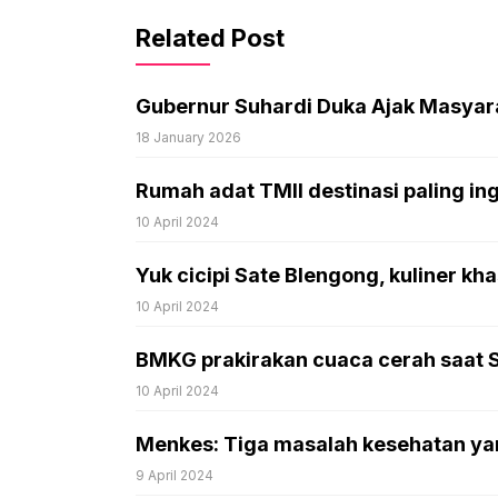
Related Post
Gubernur Suhardi Duka Ajak Masyarak
18 January 2026
Rumah adat TMII destinasi paling in
10 April 2024
Yuk cicipi Sate Blengong, kuliner kh
10 April 2024
BMKG prakirakan cuaca cerah saat Sha
10 April 2024
Menkes: Tiga masalah kesehatan ya
9 April 2024