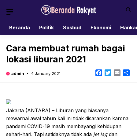
Skip
to
content
Beranda
Politik
Sosbud
Ekonomi
Hanka
Cara membuat rumah bagai
lokasi liburan 2021
Facebook
Twitter
Email
Sh
admin
4 January 2021
Jakarta (ANTARA) – Liburan yang biasanya
mewarnai awal tahun kali ini tidak disarankan karena
pandemi COVID-19 masih membayangi kehidupan
sehari-hari. Tapi setidaknya tidak ada
jet lag
dan