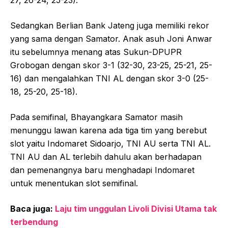
Sedangkan Berlian Bank Jateng juga memiliki rekor
yang sama dengan Samator. Anak asuh Joni Anwar
itu sebelumnya menang atas Sukun-DPUPR
Grobogan dengan skor 3-1 (32-30, 23-25, 25-21, 25-
16) dan mengalahkan TNI AL dengan skor 3-0 (25-
18, 25-20, 25-18).
Pada semifinal, Bhayangkara Samator masih
menunggu lawan karena ada tiga tim yang berebut
slot yaitu Indomaret Sidoarjo, TNI AU serta TNI AL.
TNI AU dan AL terlebih dahulu akan berhadapan
dan pemenangnya baru menghadapi Indomaret
untuk menentukan slot semifinal.
Baca juga:
Laju tim unggulan Livoli Divisi Utama tak
terbendung