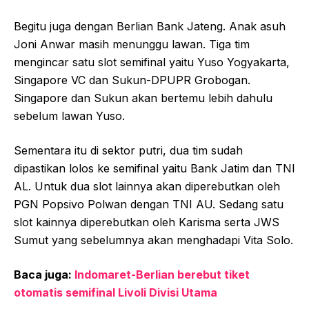
Begitu juga dengan Berlian Bank Jateng. Anak asuh
Joni Anwar masih menunggu lawan. Tiga tim
mengincar satu slot semifinal yaitu Yuso Yogyakarta,
Singapore VC dan Sukun-DPUPR Grobogan.
Singapore dan Sukun akan bertemu lebih dahulu
sebelum lawan Yuso.
Sementara itu di sektor putri, dua tim sudah
dipastikan lolos ke semifinal yaitu Bank Jatim dan TNI
AL. Untuk dua slot lainnya akan diperebutkan oleh
PGN Popsivo Polwan dengan TNI AU. Sedang satu
slot kainnya diperebutkan oleh Karisma serta JWS
Sumut yang sebelumnya akan menghadapi Vita Solo.
Baca juga:
Indomaret-Berlian berebut tiket
otomatis semifinal Livoli Divisi Utama