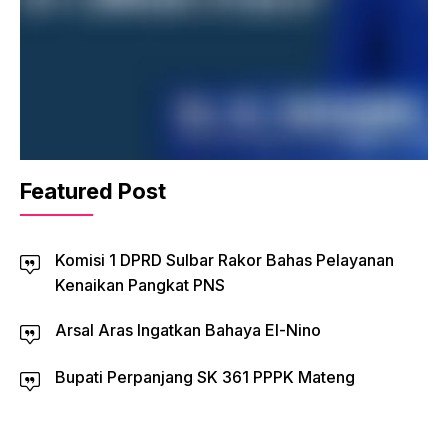
Featured Post
Komisi 1 DPRD Sulbar Rakor Bahas Pelayanan
Kenaikan Pangkat PNS
Arsal Aras Ingatkan Bahaya El-Nino
Bupati Perpanjang SK 361 PPPK Mateng