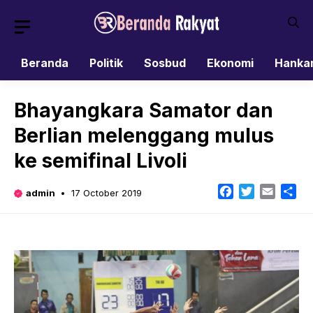
Skip
to
content
Beranda
Politik
Sosbud
Ekonomi
Hanka
Bhayangkara Samator dan
Berlian melenggang mulus
ke semifinal Livoli
Facebook
Twitter
Email
Sh
admin
17 October 2019