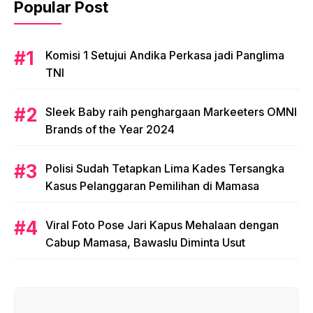
Popular Post
Komisi 1 Setujui Andika Perkasa jadi Panglima
TNI
Sleek Baby raih penghargaan Markeeters OMNI
Brands of the Year 2024
Polisi Sudah Tetapkan Lima Kades Tersangka
Kasus Pelanggaran Pemilihan di Mamasa
Viral Foto Pose Jari Kapus Mehalaan dengan
Cabup Mamasa, Bawaslu Diminta Usut