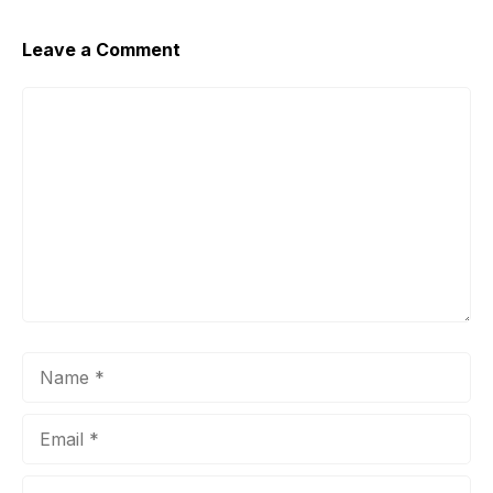
Leave a Comment
Comment
Name
Email
Website