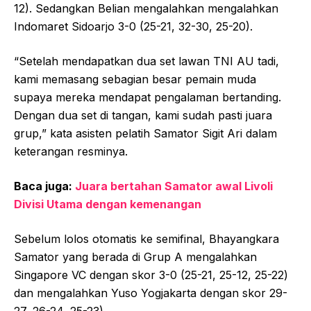
12). Sedangkan Belian mengalahkan mengalahkan
Indomaret Sidoarjo 3-0 (25-21, 32-30, 25-20).
“Setelah mendapatkan dua set lawan TNI AU tadi,
kami memasang sebagian besar pemain muda
supaya mereka mendapat pengalaman bertanding.
Dengan dua set di tangan, kami sudah pasti juara
grup,” kata asisten pelatih Samator Sigit Ari dalam
keterangan resminya.
Baca juga:
Juara bertahan Samator awal Livoli
Divisi Utama dengan kemenangan
Sebelum lolos otomatis ke semifinal, Bhayangkara
Samator yang berada di Grup A mengalahkan
Singapore VC dengan skor 3-0 (25-21, 25-12, 25-22)
dan mengalahkan Yuso Yogjakarta dengan skor 29-
27, 26-24, 25-23).