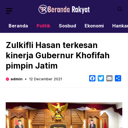
Skip
to
content
Beranda
Politik
Sosbud
Ekonomi
Hanka
Zulkifli Hasan terkesan
kinerja Gubernur Khofifah
pimpin Jatim
Facebook
Twitter
Email
Sh
admin
12 December 2021