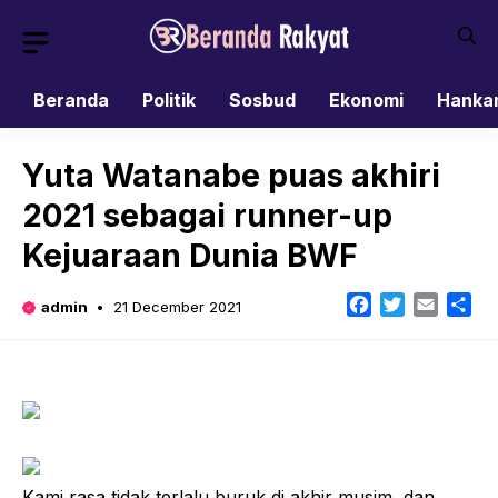
Skip
to
content
Beranda
Politik
Sosbud
Ekonomi
Hanka
Yuta Watanabe puas akhiri
2021 sebagai runner-up
Kejuaraan Dunia BWF
Facebook
Twitter
Email
Sh
admin
21 December 2021
Kami rasa tidak terlalu buruk di akhir musim, dan